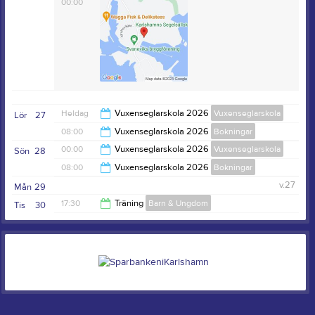
00:00
Heldag
Vuxenseglarskola 2026
Vuxenseglarskola
Lör
27
08:00
Vuxenseglarskola 2026
Bokningar
00:00
Vuxenseglarskola 2026
Vuxenseglarskola
Sön
28
16:00
08:00
Vuxenseglarskola 2026
Bokningar
16:00
v.27
Mån
29
16:00
17:30
Träning
Barn & Ungdom
Tis
30
19:30