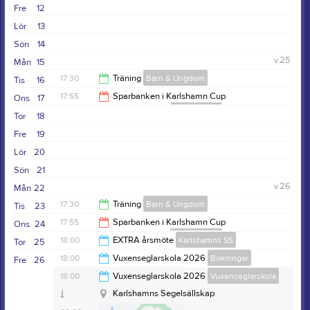
21:00
Fre
12
Lör
13
Sön
14
v.25
Mån
15
17:30
Träning
Barn & Ungdom
Tis
16
17:55
Sparbanken i Karlshamn Cup
Ons
17
(Kvällskappsegling)
Kappsegling
19:30
Tor
18
21:00
Fre
19
Lör
20
Sön
21
v.26
Mån
22
17:30
Träning
Barn & Ungdom
Tis
23
17:55
Sparbanken i Karlshamn Cup
Ons
24
(Kvällskappsegling)
Kappsegling
19:30
18:00
EXTRA årsmöte
Karlshamns SS
Tor
25
21:00
18:00
Vuxenseglarskola 2026
Bokningar
Fre
26
Karlshamns Segelsällskap
19:00
18:00
Vuxenseglarskola 2026
Vuxenseglarskola
22:00
Karlshamns Segelsällskap