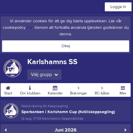
Logga in
Vi använder cookies för att ge dig bästa upplevelsen. Läs vår
cookiepolicy
här
. Genom att fortsätta använda tjänsten godkänner du
denna.
Okej
Karlshamns SS
Välj grupp
Start
Om klubben
Kalender
Bokningar
RC-båtar
Mer
Nästa tävling för Kappsegling
Sparbanken i Karlshamn Cup (Kvällskappsegling)
12 aug, 17:55
Karlshamns Segelsällskap
Juni 2026