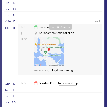
21:00
Fre
12
Lör
13
Sön
14
v.25
Mån
15
17:30
Träning
Barn & Ungdom
Tis
16
Karlshamns Segelsällskap
19:30
Anteckning:
Ungdomsträning
17:55
Sparbanken i Karlshamn Cup
Ons
17
(Kvällskappsegling)
Kappsegling
Tor
18
21:00
Fre
19
Lör
20