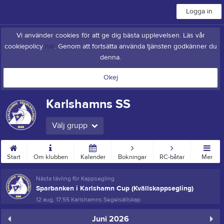
Logga in
Vi använder cookies för att ge dig bästa upplevelsen. Läs vår
cookiepolicy
här
. Genom att fortsätta använda tjänsten godkänner du
denna.
Okej
Karlshamns SS
Välj grupp
Start
Om klubben
Kalender
Bokningar
RC-båtar
Mer
Nästa tävling för Kappsegling
Sparbanken i Karlshamn Cup (Kvällskappsegling)
12 aug, 17:55
Karlshamns Segelsällskap
Juni 2026