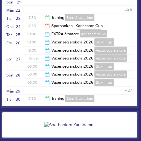
Sön
21
v.26
Mån
22
17:30
Träning
Barn & Ungdom
Tis
23
17:55
Sparbanken i Karlshamn Cup
Ons
24
(Kvällskappsegling)
Kappsegling
19:30
18:00
EXTRA årsmöte
Karlshamns SS
Tor
25
21:00
18:00
Vuxenseglarskola 2026
Bokningar
Fre
26
19:00
18:00
Vuxenseglarskola 2026
Vuxenseglarskola
22:00
Heldag
Vuxenseglarskola 2026
Vuxenseglarskola
Lör
27
00:00
08:00
Vuxenseglarskola 2026
Bokningar
00:00
Vuxenseglarskola 2026
Vuxenseglarskola
Sön
28
16:00
08:00
Vuxenseglarskola 2026
Bokningar
16:00
v.27
Mån
29
16:00
17:30
Träning
Barn & Ungdom
Tis
30
19:30