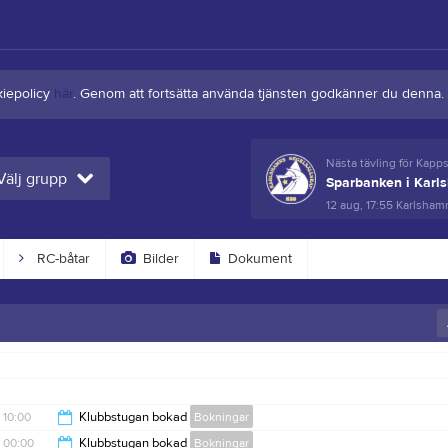
kiepolicy
här
. Genom att fortsätta använda tjänsten godkänner du denna.
Nästa tävling för Kapp
Välj grupp
Sparbanken i Karl
12 aug, 17:55
Karlshamn
RC-båtar
Bilder
Dokument
10:00
Klubbstugan bokad
Bokningar
00:00
Klubbstugan bokad
Bokningar