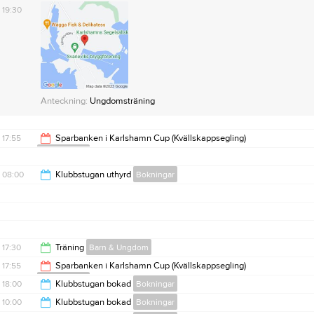
19:30
Anteckning:
Ungdomsträning
17:55
Sparbanken i Karlshamn Cup (Kvällskappsegling)
Kappsegling
21:00
08:00
Klubbstugan uthyrd
Bokningar
16:00
17:30
Träning
Barn & Ungdom
17:55
Sparbanken i Karlshamn Cup (Kvällskappsegling)
Kappsegling
19:30
18:00
Klubbstugan bokad
Bokningar
21:00
10:00
Klubbstugan bokad
Bokningar