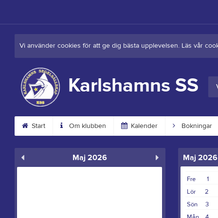
Vi använder cookies för att ge dig bästa upplevelsen. Läs vår coo
Karlshamns SS
Start
Om klubben
Kalender
Bokningar
Maj 2026
Maj 2026
Fre
1
Lör
2
Sön
3
Mån
4