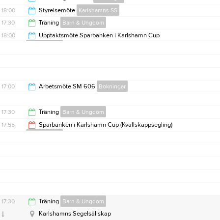
00:00
18:00
Styrelsemöte
Karlshamns SS
10:00
17:30
Träning
Barn & Ungdom
20:00
18:00
Upptaktsmöte Sparbanken i Karlshamn Cup
Kappsegling
19:30
20:00
17:00
Arbetsmöte SM 606
Bokningar
19:00
17:30
Träning
Barn & Ungdom
17:55
Sparbanken i Karlshamn Cup (Kvällskappsegling)
Kappsegling
19:30
21:00
17:30
Träning
Barn & Ungdom
Karlshamns Segelsällskap