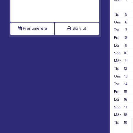
Tis
5
Ons
6
Prenumerera
Skriv ut
Tor
7
Fre
8
Lör
9
Sön
10
Mån
11
Tis
12
Ons
13
Tor
14
Fre
15
Lör
16
Sön
17
Mån
18
Tis
19