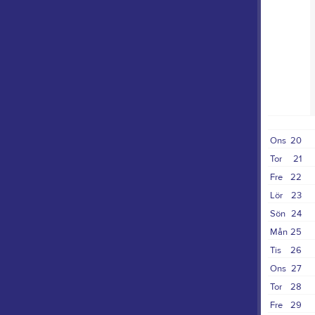
Ons
20
Tor
21
Fre
22
Lör
23
Sön
24
Mån
25
Tis
26
Ons
27
Tor
28
Fre
29