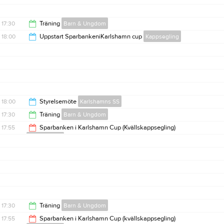
17:30
Träning
Barn & Ungdom
18:00
Uppstart SparbankeniKarlshamn cup
Kappsegling
19:30
19:00
18:00
Styrelsemöte
Karlshamns SS
17:30
Träning
Barn & Ungdom
20:00
17:55
Sparbanken i Karlshamn Cup (Kvällskappsegling)
Kappsegling
19:30
21:00
17:30
Träning
Barn & Ungdom
17:55
Sparbanken i Karlshamn Cup (kvällskappsegling)