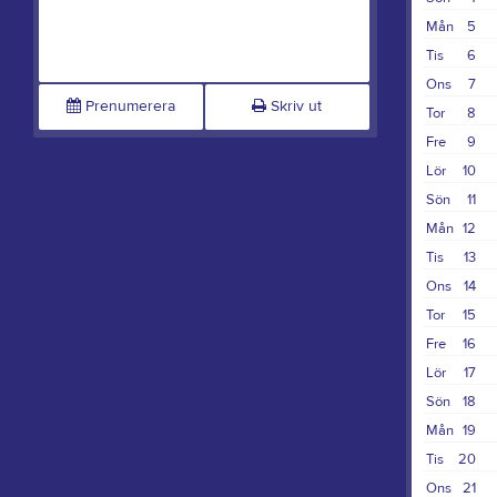
Mån
5
Tis
6
Ons
7
Prenumerera
Skriv ut
Tor
8
Fre
9
Lör
10
Sön
11
Mån
12
Tis
13
Ons
14
Tor
15
Fre
16
Lör
17
Sön
18
Mån
19
Tis
20
Ons
21