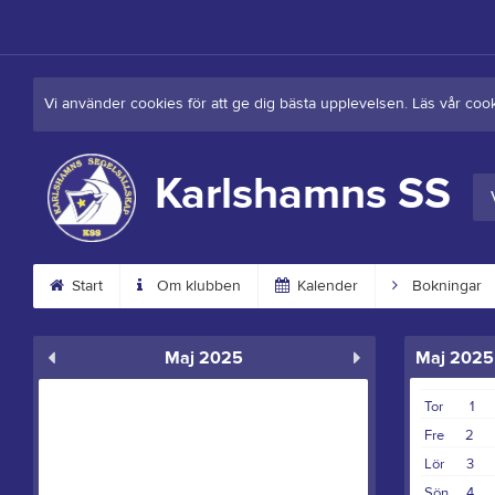
Vi använder cookies för att ge dig bästa upplevelsen. Läs vår coo
Karlshamns SS
Start
Om klubben
Kalender
Bokningar
Maj 2025
Maj 2025
Tor
1
Fre
2
Lör
3
Sön
4