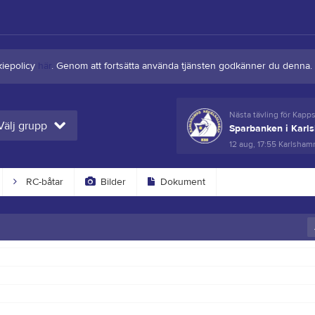
kiepolicy
här
. Genom att fortsätta använda tjänsten godkänner du denna.
Nästa tävling för Kapp
Välj grupp
Sparbanken i Karl
12 aug, 17:55
Karlshamn
RC-båtar
Bilder
Dokument