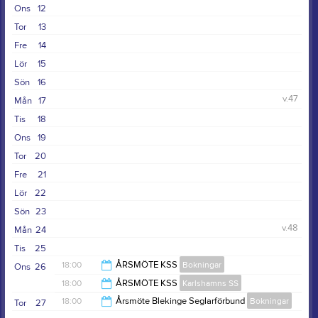
Ons
12
Tor
13
Fre
14
Lör
15
Sön
16
v.47
Mån
17
Tis
18
Ons
19
Tor
20
Fre
21
Lör
22
Sön
23
v.48
Mån
24
Tis
25
18:00
ÅRSMÖTE KSS
Bokningar
Ons
26
18:00
ÅRSMÖTE KSS
Karlshamns SS
21:00
18:00
Årsmöte Blekinge Seglarförbund
Bokningar
Tor
27