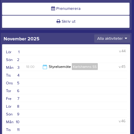
Prenumerera
Skriv ut
November 2025
Alla aktiviteter
v.44
Lör
1
Sön
2
18:00
Styrelsemöte
Karlshamns SS
v.45
Mån
3
Tis
4
20:00
Ons
5
Tor
6
Fre
7
Lör
8
Sön
9
v.46
Mån
10
Tis
11