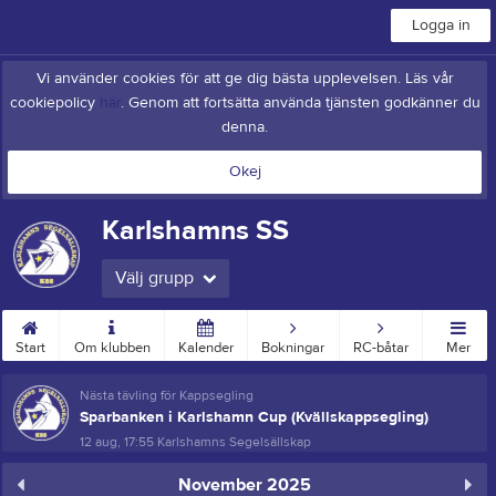
Logga in
Vi använder cookies för att ge dig bästa upplevelsen. Läs vår
cookiepolicy
här
. Genom att fortsätta använda tjänsten godkänner du
denna.
Okej
Karlshamns SS
Välj grupp
Start
Om klubben
Kalender
Bokningar
RC-båtar
Mer
Nästa tävling för Kappsegling
Sparbanken i Karlshamn Cup (Kvällskappsegling)
12 aug, 17:55
Karlshamns Segelsällskap
November 2025