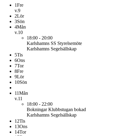
1
Fre
v.9
2
Lör
3
Sön
4
Mån
v.10
18:00 - 20:00
Karlshamns SS
Styrelsemöte
Karlshamns Segelsällskap
5
Tis
6
Ons
7
Tor
8
Fre
9
Lör
10
Sön
11
Mån
v.11
18:00 - 22:00
Bokningar
Klubbstugan bokad
Karlshamns Segelsällskap
12
Tis
13
Ons
14
Tor