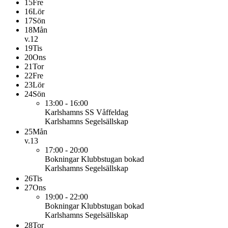
15
Fre
16
Lör
17
Sön
18
Mån
v.12
19
Tis
20
Ons
21
Tor
22
Fre
23
Lör
24
Sön
13:00 - 16:00
Karlshamns SS
Våffeldag
Karlshamns Segelsällskap
25
Mån
v.13
17:00 - 20:00
Bokningar
Klubbstugan bokad
Karlshamns Segelsällskap
26
Tis
27
Ons
19:00 - 22:00
Bokningar
Klubbstugan bokad
Karlshamns Segelsällskap
28
Tor